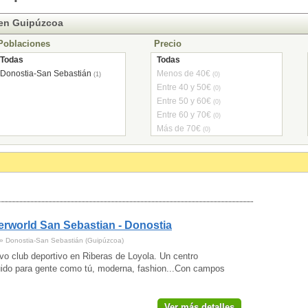
 en Guipúzcoa
Poblaciones
Precio
Todas
Todas
Donostia-San Sebastián
Menos de 40€
(1)
(0)
Entre 40 y 50€
(0)
Entre 50 y 60€
(0)
Entre 60 y 70€
(0)
Más de 70€
(0)
rworld San Sebastian - Donostia
 » Donostia-San Sebastián (Guipúzcoa)
vo club deportivo en Riberas de Loyola. Un centro
uido para gente como tú, moderna, fashion...Con campos
Ver más detalles