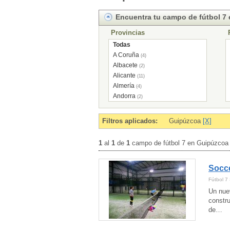
Encuentra tu campo de fútbol 7
Provincias
Todas
A Coruña
(4)
Albacete
(2)
Alicante
(11)
Almería
(4)
Andorra
(2)
Asturias
(6)
Ávila
(4)
Filtros aplicados:
Guipúzcoa
[X]
Badajoz
(3)
Baleares
(1)
1
al
1
de
1
campo de fútbol 7 en Guipúzcoa
Barcelona
(73)
Burgos
(1)
Socce
Cádiz
(4)
Cantabria
(3)
Fútbol 7
Castellón
(4)
Un nue
Ciudad Real
(2)
constr
Córdoba
de…
(1)
Cuenca
(1)
Girona
(7)