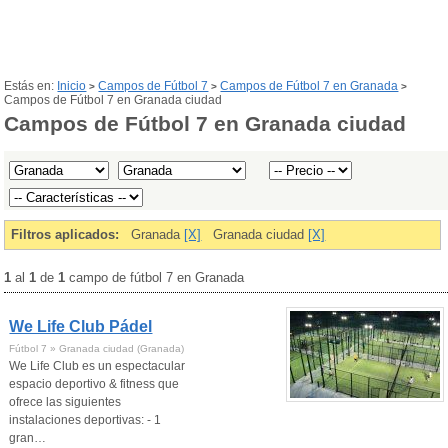
Estás en:
Inicio
Campos de Fútbol 7
Campos de Fútbol 7 en Granada
>
>
>
Campos de Fútbol 7 en Granada ciudad
Campos de Fútbol 7 en Granada ciudad
Filtros aplicados:
Granada
[X]
Granada ciudad
[X]
1
al
1
de
1
campo de fútbol 7 en Granada
We Life Club Pádel
Fútbol 7 » Granada ciudad (Granada)
We Life Club es un espectacular
espacio deportivo & fitness que
ofrece las siguientes
instalaciones deportivas: - 1
gran…