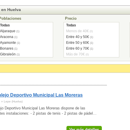
 en Huelva
Poblaciones
Precio
Todas
Todas
Aljaraque
Menos de 40€
(1)
(0)
Aracena
Entre 40 y 50€
(1)
(1)
Ayamonte
Entre 50 y 60€
(1)
(1)
Bonares
Entre 60 y 70€
(1)
(1)
Gibraleón
Más de 70€
(1)
(0)
Huelva
(1)
Lepe
(1)
ejo Deportivo Municipal Las Moreras
1 » Lepe (Huelva)
jo Deportivo Municipal Las Moreras dispone de las
tes instalaciones: - 2 pistas de tenis - 2 pistas de pádel…
Ver más detalles