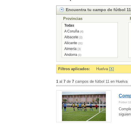
Encuentra tu campo de fútbol 11
Provincias
Todas
A Coruña
(4)
Albacete
(2)
Alicante
(11)
Almería
(3)
Andorra
(1)
Asturias
(5)
Ávila
(3)
Filtros aplicados:
Huelva
[X]
Badajoz
(4)
Baleares
(1)
1
al
7
de
7
campos de fútbol 11 en Huelva
Barcelona
(57)
Cádiz
(5)
Compl
Cantabria
(3)
Castellón
(3)
Fútbol 1
Córdoba
(1)
Comple
Cuenca
(2)
siguien
Girona
(4)
Granada
(3)
Guadalajara
(3)