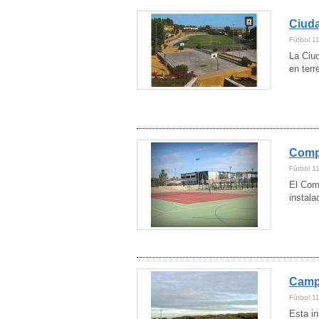
Ciuda
Fútbol 1
La Ciud
en terr
Compl
Fútbol 1
El Comp
instala
Campo
Fútbol 11
Esta in