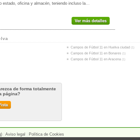
o estado, oficina y almacén, teniendo incluso la…
Ver más detalles
elva
Campos de Fútbol 11 en Huelva ciudad
(1)
Campos de Fútbol 11 en Bonares
(1)
Campos de Fútbol 11 en Aracena
(1)
arezca de forma totalmente
ta página?
ista
g)
|
Aviso legal
|
Política de Cookies