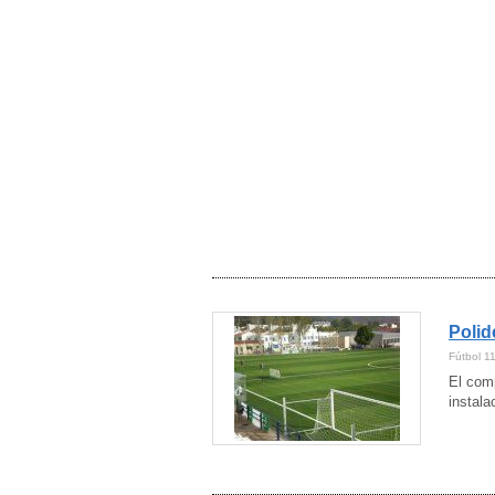
Polid
Fútbol 1
El com
instala