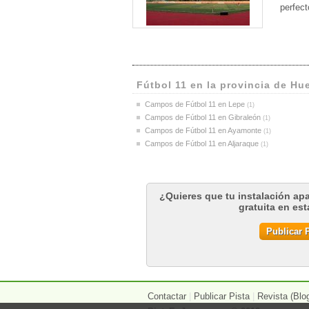
perfect
Fútbol 11 en la provincia de Hu
Campos de Fútbol 11 en Lepe
(1)
Campos de Fútbol 11 en Gibraleón
(1)
Campos de Fútbol 11 en Ayamonte
(1)
Campos de Fútbol 11 en Aljaraque
(1)
¿Quieres que tu instalación ap
gratuita en es
Publicar P
Contactar
|
Publicar Pista
|
Revista (Blo