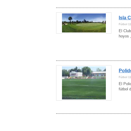
Huelva
(7)
Jaén
(2)
La Rioja
Isla 
(1)
León
(4)
Fútbol 1
Madrid
(51)
El Club
Málaga
(5)
hoyos 
Mallorca
(1)
Menorca
(1)
Murcia
(7)
Navarra
(5)
Palencia
(1)
Pontevedra
Polid
(1)
Salamanca
(2)
Fútbol 1
Segovia
(2)
El Poli
Sevilla
(9)
fútbol 
Tarragona
(5)
Toledo
(5)
Valencia
(7)
Valladolid
(2)
Vizcaya
(8)
Zamora
(2)
Zaragoza
(4)