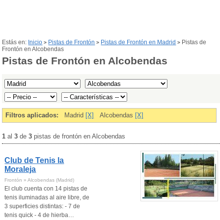
Estás en:
Inicio
Pistas de Frontón
Pistas de Frontón en Madrid
Pistas de
>
>
>
Frontón en Alcobendas
Pistas de Frontón en Alcobendas
Filtros aplicados:
Madrid
[X]
Alcobendas
[X]
1
al
3
de
3
pistas de frontón en Alcobendas
Club de Tenis la
Moraleja
Frontón » Alcobendas (Madrid)
El club cuenta con 14 pistas de
tenis iluminadas al aire libre, de
3 superficies distintas: - 7 de
tenis quick - 4 de hierba…