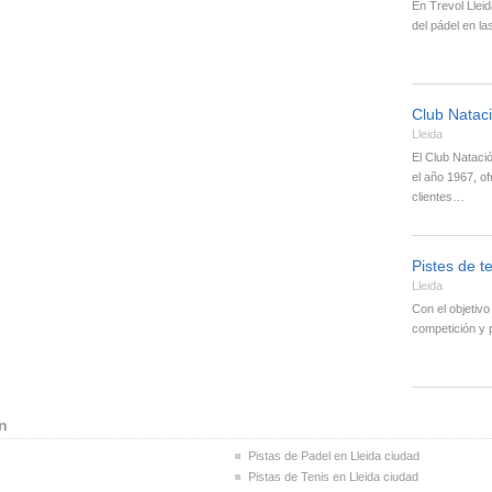
En Trevol Lleid
del pádel en l
Club Nataci
Lleida
El Club Natació
el año 1967, o
clientes…
Pistes de te
Lleida
Con el objetiv
competición y 
n
Pistas de Padel en Lleida ciudad
Pistas de Tenis en Lleida ciudad