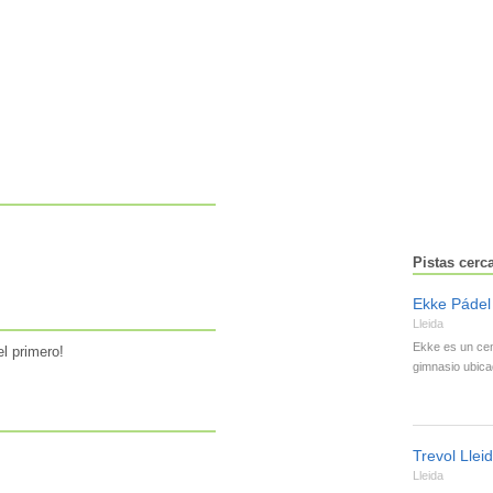
Pistas cerc
Ekke Pádel
Lleida
Ekke es un cen
l primero!
gimnasio ubica
Trevol Llei
Lleida