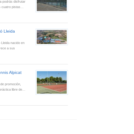
a podrás disfrutar
as cuatro pistas…
ó Lleida
 Lleida nacido en
frece a sus
nnis Alpicat
o de promoción,
práctica libre de…