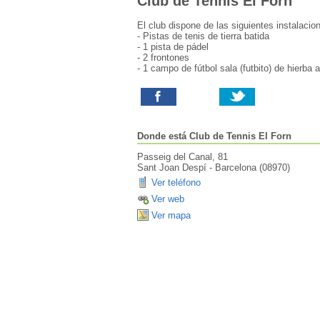
Club de Tennis El Forn
El club dispone de las siguientes instalacione
- Pistas de tenis de tierra batida
- 1 pista de pádel
- 2 frontones
- 1 campo de fútbol sala (futbito) de hierba ar
Donde está
Club de Tennis El Forn
Passeig del Canal, 81
Sant Joan Despí
-
Barcelona
(
08970
)
Ver teléfono
Ver web
Ver mapa