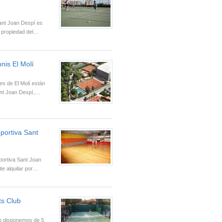
ant Joan Despí es
n propiedad del…
nis El Molí
es de El Molí están
ant Joan Despí,…
eportiva Sant
portiva Sant Joan
te alquilar por…
ts Club
b disponemos de 5