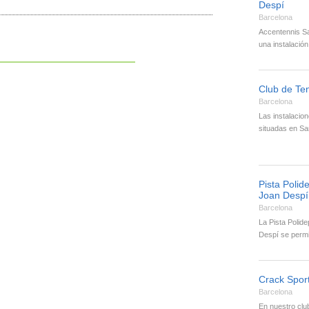
Despí
Barcelona
Accentennis S
una instalació
Club de Ten
Barcelona
Las instalacion
situadas en S
Pista Polid
Joan Despí
Barcelona
La Pista Polide
Despí se permi
Crack Spor
Barcelona
En nuestro clu