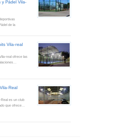
 y Pádel Vila-
deportivas
ádel de la
ts Vila-real
Vila-real ofrece las
talaciones…
Vila-Real
-Real es un club
rado que ofrece…