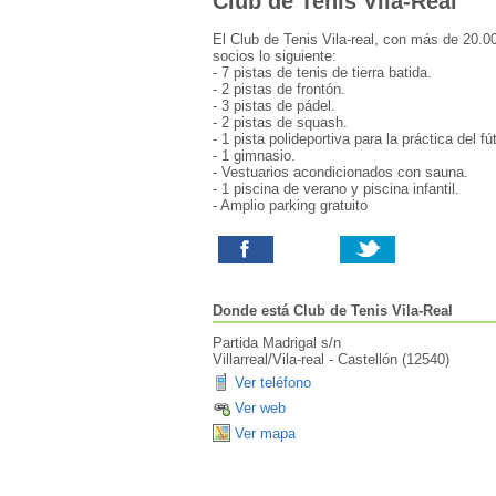
Club de Tenis Vila-Real
El Club de Tenis Vila-real, con más de 20.0
socios lo siguiente:
- 7 pistas de tenis de tierra batida.
- 2 pistas de frontón.
- 3 pistas de pádel.
- 2 pistas de squash.
- 1 pista polideportiva para la práctica del f
- 1 gimnasio.
- Vestuarios acondicionados con sauna.
- 1 piscina de verano y piscina infantil.
- Amplio parking gratuito
Donde está
Club de Tenis Vila-Real
Partida Madrigal s/n
Villarreal/Vila-real
-
Castellón
(
12540
)
Ver teléfono
Ver web
Ver mapa