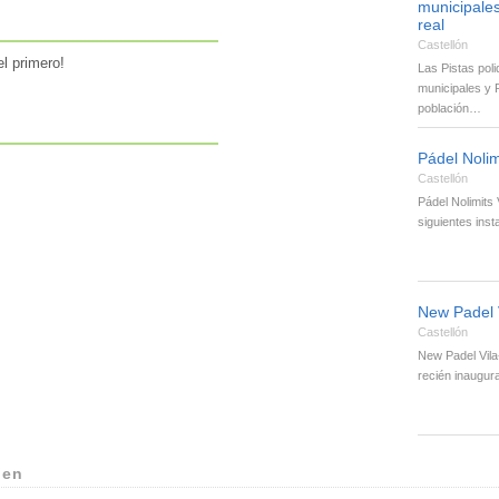
municipales
real
Castellón
l primero!
Las Pistas poli
municipales y P
población…
Pádel Nolimi
Castellón
Pádel Nolimits 
siguientes ins
New Padel 
Castellón
New Padel Vila
recién inaugu
 en