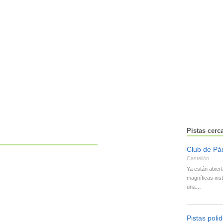
Pistas cerc
Club de Pád
Castellón
Ya están abier
magníficas ins
una…
Pistas poli