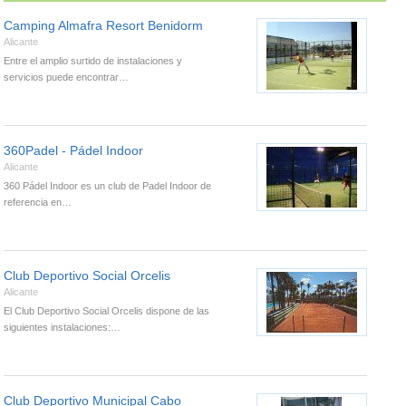
Camping Almafra Resort Benidorm
Alicante
Entre el amplio surtido de instalaciones y
servicios puede encontrar…
360Padel - Pádel Indoor
Alicante
360 Pádel Indoor es un club de Padel Indoor de
referencia en…
Club Deportivo Social Orcelis
Alicante
El Club Deportivo Social Orcelis dispone de las
siguientes instalaciones:…
Club Deportivo Municipal Cabo