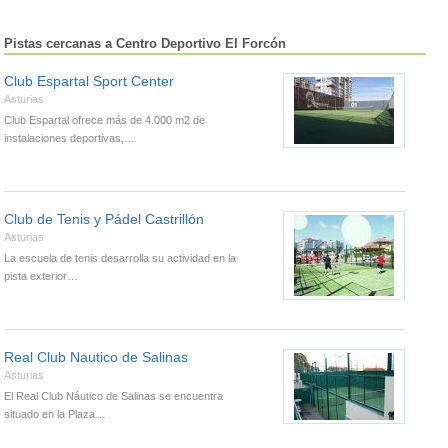
Pistas cercanas a Centro Deportivo El Forcón
Club Espartal Sport Center
Asturias
Club Espartal ofrece más de 4.000 m2 de
instalaciones deportivas,…
Club de Tenis y Pádel Castrillón
Asturias
La escuela de tenis desarrolla su actividad en la
pista exterior…
Real Club Nautico de Salinas
Asturias
El Real Club Náutico de Salinas se encuentra
situado en la Plaza…