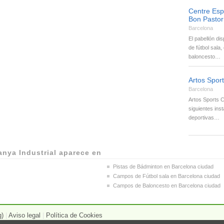
Centre Esp
Bon Pastor
Barcelona
El pabellón d
de fútbol sala
baloncesto…
Artos Spor
Barcelona
Artos Sports C
siguientes ins
deportivas…
anya Industrial aparece en
Pistas de Bádminton en Barcelona ciudad
Campos de Fútbol sala en Barcelona ciudad
Campos de Baloncesto en Barcelona ciudad
g)
|
Aviso legal
|
Política de Cookies