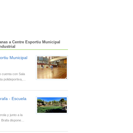
anas a Centre Esportiu Municipal
ndustrial
ortiu Municipal
vo cuenta con Sala
sta polideportiva,…
rafa - Escuela
erola y junto a la
, Brafa dispone…