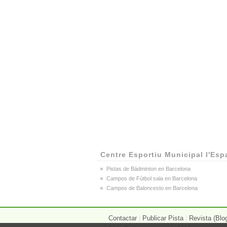
Centre Esportiu Municipal l'Esp
Pistas de Bádminton en Barcelona
Campos de Fútbol sala en Barcelona
Campos de Baloncesto en Barcelona
Contactar
|
Publicar Pista
|
Revista (Blo