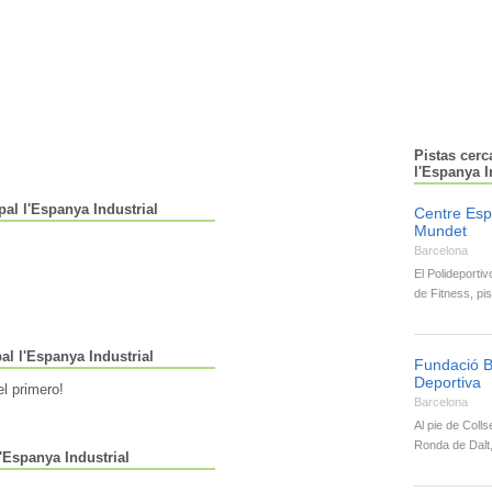
Pistas cerc
l'Espanya I
pal l'Espanya Industrial
Centre Esp
Mundet
Barcelona
El Polideporti
de Fitness, pi
l l'Espanya Industrial
Fundació B
Deportiva
l primero!
Barcelona
Al pie de Colls
Ronda de Dalt
'Espanya Industrial