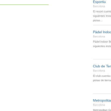
Esportiu
Barcelona
El resort cuent
siguientes inst
pistas…
Pàdel Indo
Barcelona
Pàdel Indoor B
siguientes ins
Club de Ten
Barcelona
El club cuenta 
pistas de tierr
Metropolit
Barcelona
Metropolitan G