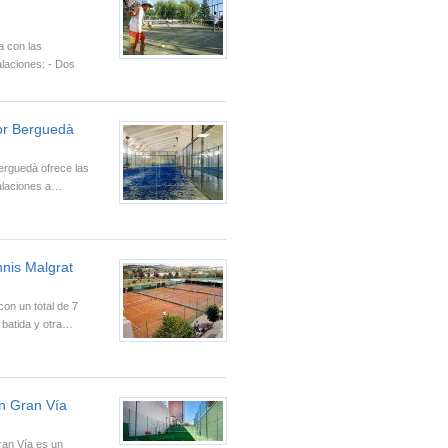
a con las
alaciones: - Dos
or Berguedà
erguedà ofrece las
talaciones a…
nis Malgrat
con un total de 7
a batida y otra…
an Gran Vía
ran Vía es un