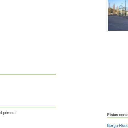
l primero!
Pistas cerc
Berga Reso