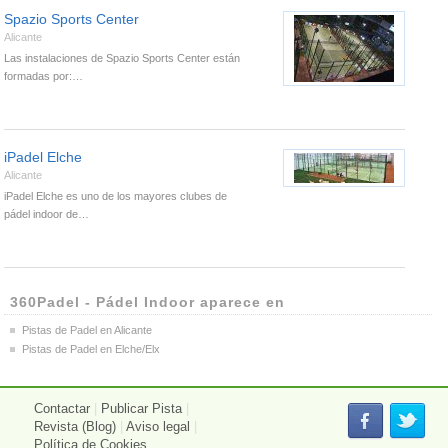
Spazio Sports Center
Alicante
Las instalaciones de Spazio Sports Center están
formadas por:…
iPadel Elche
Alicante
iPadel Elche es uno de los mayores clubes de
pádel indoor de…
360Padel - Pádel Indoor aparece en
Pistas de Padel en Alicante
Pistas de Padel en Elche/Elx
Contactar
|
Publicar Pista
|
Revista (Blog)
|
Aviso legal
|
Política de Cookies